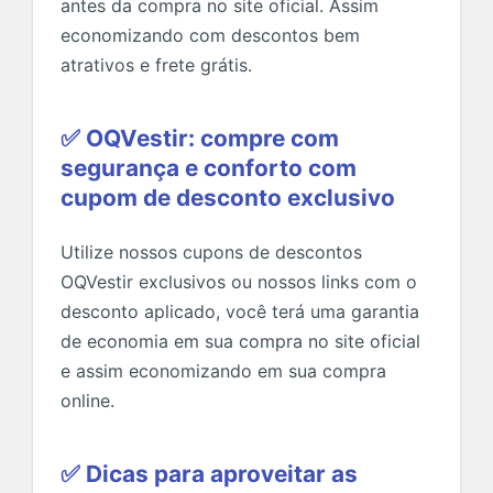
antes da compra no site oficial. Assim
economizando com descontos bem
atrativos e frete grátis.
✅ OQVestir: compre com
segurança e conforto com
cupom de desconto exclusivo
Utilize nossos cupons de descontos
OQVestir exclusivos ou nossos links com o
desconto aplicado, você terá uma garantia
de economia em sua compra no site oficial
e assim economizando em sua compra
online.
✅ Dicas para aproveitar as