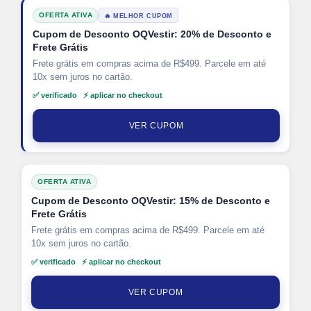
OFERTA ATIVA
🔥 MELHOR CUPOM
Cupom de Desconto OQVestir: 20% de Desconto e
Frete Grátis
Frete grátis em compras acima de R$499. Parcele em até
10x sem juros no cartão.
✅ verificado ⚡ aplicar no checkout
VER CUPOM
OFERTA ATIVA
Cupom de Desconto OQVestir: 15% de Desconto e
Frete Grátis
Frete grátis em compras acima de R$499. Parcele em até
10x sem juros no cartão.
✅ verificado ⚡ aplicar no checkout
VER CUPOM