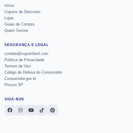
Início
Cupons de Desconto
Lojas
Guias de Compra
Quem Somos
SEGURANÇA E LEGAL
contato@cupomfacil.com
Política de Privacidade
Termos de Uso
Código de Defesa do Consumidor
Consumidor.gov.br
Procon SP
SIGA-NOS