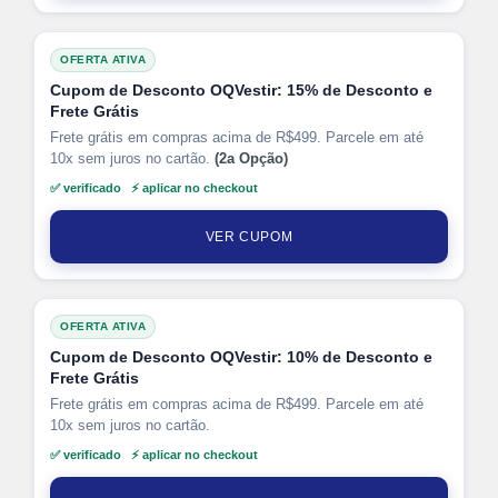
OFERTA ATIVA
Cupom de Desconto OQVestir: 15% de Desconto e
Frete Grátis
Frete grátis em compras acima de R$499. Parcele em até
10x sem juros no cartão.
(2a Opção)
✅ verificado ⚡ aplicar no checkout
VER CUPOM
OFERTA ATIVA
Cupom de Desconto OQVestir: 10% de Desconto e
Frete Grátis
Frete grátis em compras acima de R$499. Parcele em até
10x sem juros no cartão.
✅ verificado ⚡ aplicar no checkout