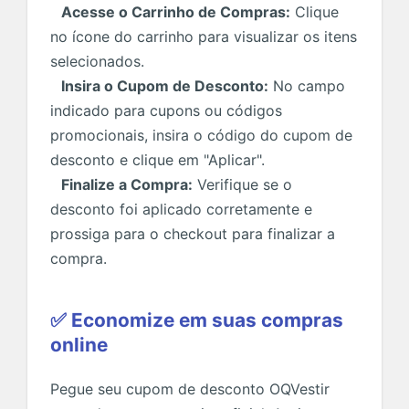
Acesse o Carrinho de Compras:
Clique
no ícone do carrinho para visualizar os itens
selecionados.
Insira o Cupom de Desconto:
No campo
indicado para cupons ou códigos
promocionais, insira o código do cupom de
desconto e clique em "Aplicar".
Finalize a Compra:
Verifique se o
desconto foi aplicado corretamente e
prossiga para o checkout para finalizar a
compra.
✅ Economize em suas compras
online
Pegue seu cupom de desconto OQVestir