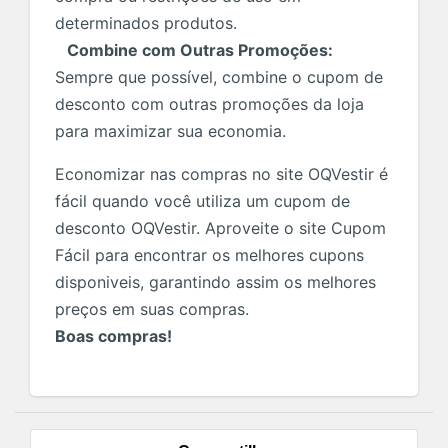
determinados produtos.
Combine com Outras Promoções:
Sempre que possível, combine o cupom de
desconto com outras promoções da loja
para maximizar sua economia.
Economizar nas compras no site OQVestir é
fácil quando você utiliza um cupom de
desconto OQVestir. Aproveite o site Cupom
Fácil para encontrar os melhores cupons
disponiveis, garantindo assim os melhores
preços em suas compras.
Boas compras!