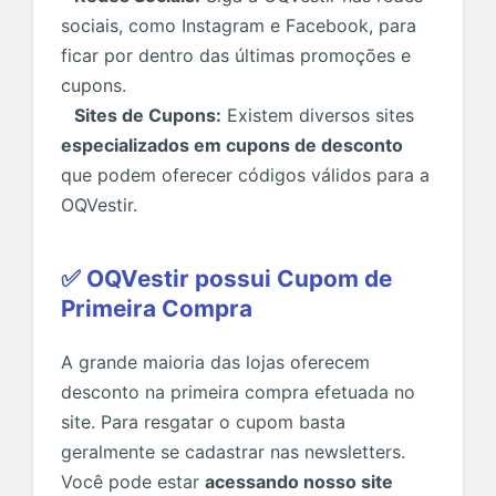
sociais, como Instagram e Facebook, para
ficar por dentro das últimas promoções e
cupons.
Sites de Cupons:
Existem diversos sites
especializados em cupons de desconto
que podem oferecer códigos válidos para a
OQVestir.
✅ OQVestir possui Cupom de
Primeira Compra
A grande maioria das lojas oferecem
desconto na primeira compra efetuada no
site. Para resgatar o cupom basta
geralmente se cadastrar nas newsletters.
Você pode estar
acessando nosso site