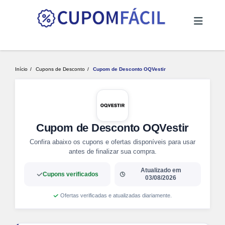
Início
Cupons de Desconto
Cupom de Desconto OQVestir
Cupom de Desconto OQVestir
Confira abaixo os cupons e ofertas disponíveis para usar
antes de finalizar sua compra.
Atualizado em
Cupons verificados
03/08/2026
Ofertas verificadas e atualizadas diariamente.