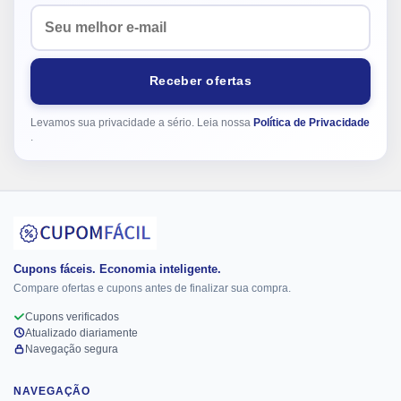
Seu e-mail
Receber ofertas
Levamos sua privacidade a sério. Leia nossa
Política de Privacidade
.
Cupons fáceis. Economia inteligente.
Compare ofertas e cupons antes de finalizar sua compra.
Cupons verificados
Atualizado diariamente
Navegação segura
NAVEGAÇÃO