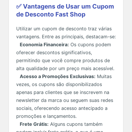
✅ Vantagens de Usar um Cupom
de Desconto Fast Shop
Utilizar um cupom de desconto traz várias
vantagens. Entre as principais, destacam-se:
Economia Financeira:
Os cupons podem
oferecer descontos significativos,
permitindo que você compre produtos de
alta qualidade por um preço mais acessível.
Acesso a Promoções Exclusivas:
Muitas
vezes, os cupons são disponibilizados
apenas para clientes que se inscrevem na
newsletter da marca ou seguem suas redes
sociais, oferecendo acesso antecipado a
promoções e lançamentos.
Frete Grátis:
Alguns cupons também