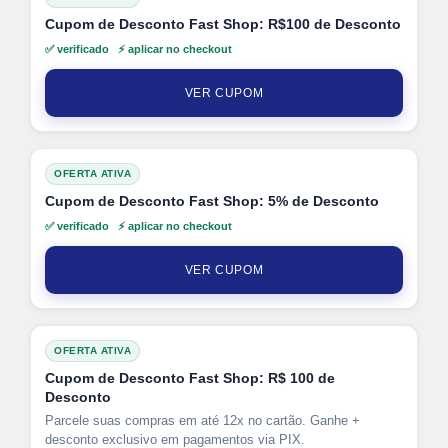
Cupom de Desconto Fast Shop: R$100 de Desconto
✅ verificado ⚡ aplicar no checkout
VER CUPOM
OFERTA ATIVA
Cupom de Desconto Fast Shop: 5% de Desconto
✅ verificado ⚡ aplicar no checkout
VER CUPOM
OFERTA ATIVA
Cupom de Desconto Fast Shop: R$ 100 de
Desconto
Parcele suas compras em até 12x no cartão. Ganhe +
desconto exclusivo em pagamentos via PIX.