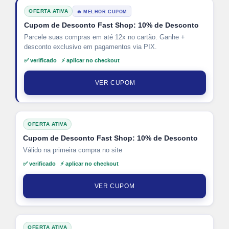
OFERTA ATIVA
🔥 MELHOR CUPOM
Cupom de Desconto Fast Shop: 10% de Desconto
Parcele suas compras em até 12x no cartão. Ganhe +
desconto exclusivo em pagamentos via PIX.
✅ verificado ⚡ aplicar no checkout
VER CUPOM
OFERTA ATIVA
Cupom de Desconto Fast Shop: 10% de Desconto
Válido na primeira compra no site
✅ verificado ⚡ aplicar no checkout
VER CUPOM
OFERTA ATIVA