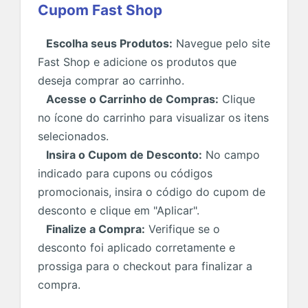
Cupom Fast Shop
Escolha seus Produtos:
Navegue pelo site
Fast Shop e adicione os produtos que
deseja comprar ao carrinho.
Acesse o Carrinho de Compras:
Clique
no ícone do carrinho para visualizar os itens
selecionados.
Insira o Cupom de Desconto:
No campo
indicado para cupons ou códigos
promocionais, insira o código do cupom de
desconto e clique em "Aplicar".
Finalize a Compra:
Verifique se o
desconto foi aplicado corretamente e
prossiga para o checkout para finalizar a
compra.