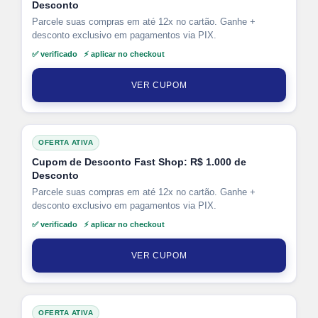
Desconto
Parcele suas compras em até 12x no cartão. Ganhe +
desconto exclusivo em pagamentos via PIX.
✅ verificado ⚡ aplicar no checkout
VER CUPOM
OFERTA ATIVA
Cupom de Desconto Fast Shop: R$ 1.000 de
Desconto
Parcele suas compras em até 12x no cartão. Ganhe +
desconto exclusivo em pagamentos via PIX.
✅ verificado ⚡ aplicar no checkout
VER CUPOM
OFERTA ATIVA