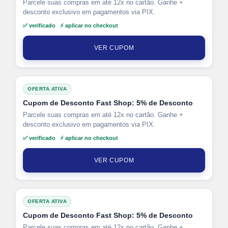
Parcele suas compras em até 12x no cartão. Ganhe +
desconto exclusivo em pagamentos via PIX.
✅ verificado ⚡ aplicar no checkout
VER CUPOM
OFERTA ATIVA
Cupom de Desconto Fast Shop: 5% de Desconto
Parcele suas compras em até 12x no cartão. Ganhe +
desconto exclusivo em pagamentos via PIX.
✅ verificado ⚡ aplicar no checkout
VER CUPOM
OFERTA ATIVA
Cupom de Desconto Fast Shop: 5% de Desconto
Parcele suas compras em até 12x no cartão. Ganhe +