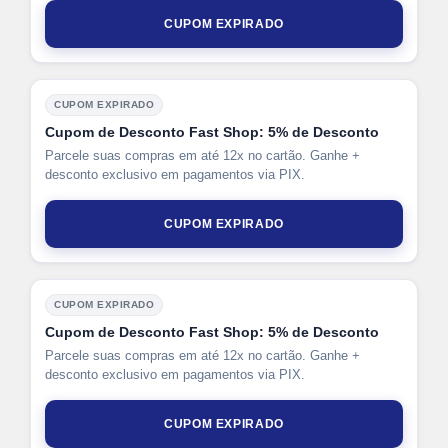
CUPOM EXPIRADO
CUPOM EXPIRADO
Cupom de Desconto Fast Shop: 5% de Desconto
Parcele suas compras em até 12x no cartão. Ganhe +
desconto exclusivo em pagamentos via PIX.
CUPOM EXPIRADO
CUPOM EXPIRADO
Cupom de Desconto Fast Shop: 5% de Desconto
Parcele suas compras em até 12x no cartão. Ganhe +
desconto exclusivo em pagamentos via PIX.
CUPOM EXPIRADO